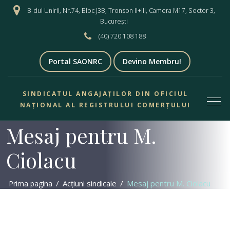
B-dul Unirii, Nr.74, Bloc J3B, Tronson II+III, Camera M17, Sector 3,
Bucureşti
(40) 720 108 188
Portal SAONRC
Devino Membru!
SINDICATUL ANGAJAȚILOR DIN OFICIUL
NAȚIONAL AL REGISTRULUI COMERȚULUI
Mesaj pentru M.
Ciolacu
Acțiuni sindicale
Mesaj pentru M. Ciolacu
Prima pagina