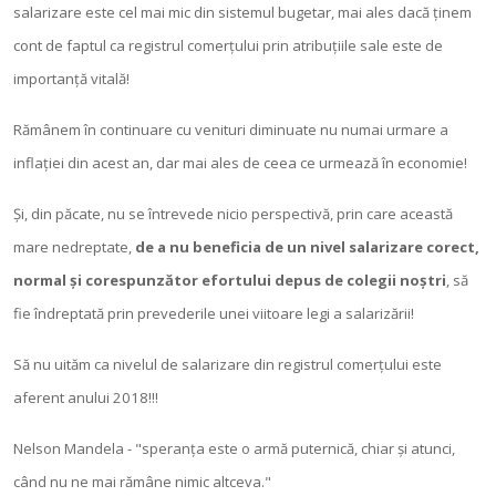
salarizare este cel mai mic din sistemul bugetar, mai ales dacă ținem
cont de faptul ca registrul comerțului prin atribuțiile sale este de
importanță vitală!
Rămânem în continuare cu venituri diminuate nu numai urmare a
inflației din acest an, dar mai ales de ceea ce urmează în economie!
Și, din păcate, nu se întrevede nicio perspectivă, prin care această
mare nedreptate,
de a nu beneficia de un nivel salarizare corect,
normal și corespunzător efortului depus de colegii noștri
, să
fie îndreptată prin prevederile unei viitoare legi a salarizării!
Să nu uităm ca nivelul de salarizare din registrul comerțului este
aferent anului 2018!!!
Nelson Mandela - "speranța este o armă puternică, chiar și atunci,
când nu ne mai rămâne nimic altceva."