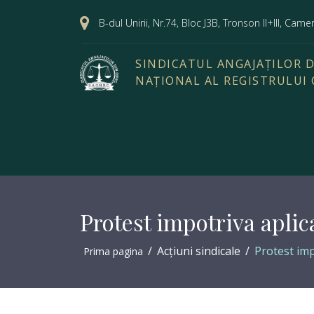
B-dul Unirii, Nr.74, Bloc J3B, Tronson II+III, Cam
SINDICATUL ANGAJAȚILOR D
NAȚIONAL AL REGISTRULUI
Protest impotriva apli
Acțiuni sindicale
Protest imp
Prima pagina