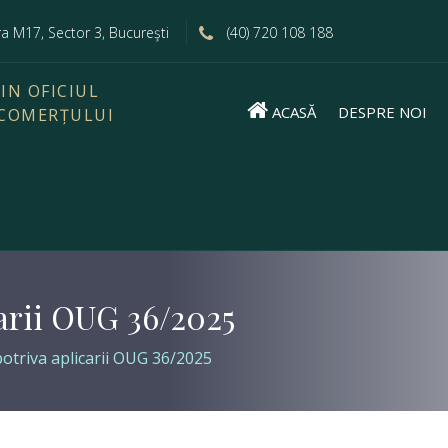
era M17, Sector 3, Bucureşti
(40) 720 108 188
IN OFICIUL
ACASĂ
DESPRE NOI
 COMERȚULUI
carii OUG 36/2025
otriva aplicarii OUG 36/2025